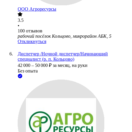
ООО
Агроресурсы
3.5
•
100
отзывов
рабочий посёлок Кольцово, микрорайон АБК, 5
Откликнуться
Диспетчер /Ночной диспетчер/Начинающий
специалист (р. п. Кольцово)
42 000
–
50 000
₽
за месяц,
на руки
Без опыта